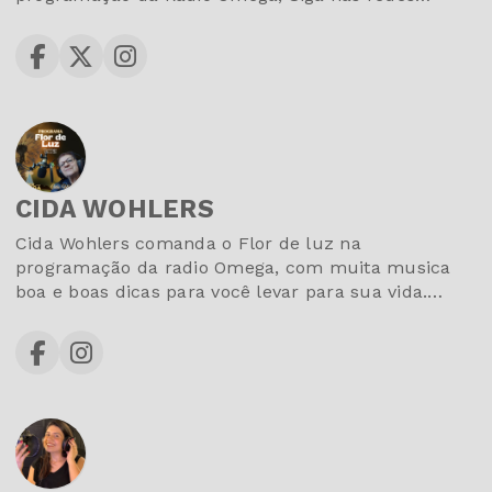
sociais e fique por dentro de todas as novidades
sobre esse amante da boa musica sertaneja!!!
CIDA WOHLERS
Cida Wohlers comanda o Flor de luz na
programação da radio Omega, com muita musica
boa e boas dicas para você levar para sua vida.
Musicas romanticas que embalam os romances do
sec XXI e muito mais, sempre antenada traz o
melhor das noticias e do entretenimento para toda
família. Siga nas Redes sociais e saiba mais
novidades!!