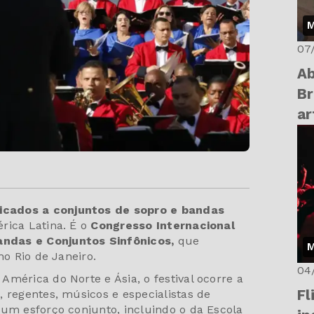
M
07
Ab
Br
ar
icados a conjuntos de sopro e bandas
rica Latina. É o
Congresso Internacional
ndas e Conjuntos Sinfônicos,
que
M
no Rio de Janeiro.
04
mérica do Norte e Ásia, o festival ocorre a
Fl
 regentes, músicos e especialistas de
 um esforço conjunto, incluindo o da Escola