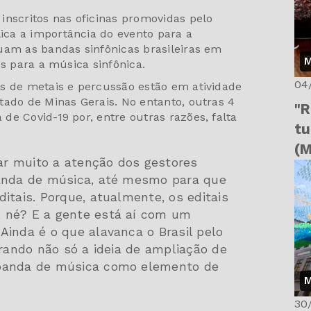
inscritos nas oficinas promovidas pelo
ca a importância do evento para a
uam as bandas sinfônicas brasileiras em
M
os para a música sinfônica.
04
s de metais e percussão estão em atividade
tado de Minas Gerais. No entanto, outras 4
"R
e Covid-19 por, entre outras razões, falta
tu
(
r muito a atenção dos gestores
banda de música, até mesmo para que
itais. Porque, atualmente, os editais
 né? E a gente está aí com um
Ainda é o que alavanca o Brasil pelo
urando não só a ideia de ampliação de
 banda de música como elemento de
M
30