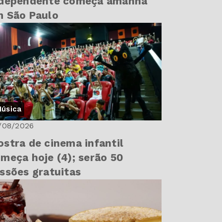
ndependente começa amanhã
 São Paulo
úsica
/08/2026
stra de cinema infantil
meça hoje (4); serão 50
ssões gratuitas