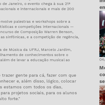
i
 de Janeiro, o evento chega à sua 21ª
em
acionais e internacionais e mais de 200
envolve palestras e workshops sobre a
tísticas e competições internacionais —
Concurso de Composição Warren Benson,
as sinfônicas, e a competição de regência,
cola de Música da UFRJ, Marcelo Jardim,
M
tilhamento de conhecimentos sobre o
04
além de levar a educação musical ao
Mo
co
 trazer gente para cá, fazer com que
se
nhecer e, além disso, lógico, colocar
Nós estamos com todos os dias,
para projetos sociais, para os alunos
to forte."